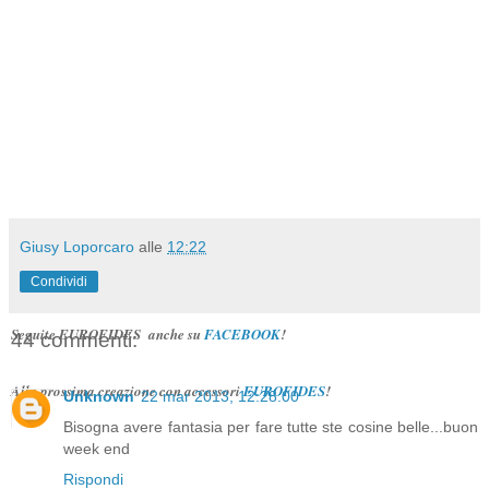
Giusy Loporcaro
alle
12:22
Condividi
Seguite EUROFIDES
anche su
FACEBOOK
!
44 commenti:
Alla prossima creazione con accessori
EUROFIDES
!
Unknown
22 mar 2013, 12:28:00
Bisogna avere fantasia per fare tutte ste cosine belle...buon
week end
Rispondi