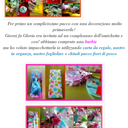
Per primo un semplicissimo pacco con una decorazione molto
primaverile!
Giorni fa Gloria era invitata ad un compleanno dell'amichetta e
cosi' abbiamo comprato una
barbie
ma ho voluto impacchettarla io utilizzando
carta da regalo
,
nastro
in organza
,
nastro foglioline
e
chiudi pacco fiori di pesco