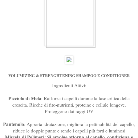
VOLUMIZING & STRENGHTENING SHAMPOO E CONDITIONER
Ingredienti Attivi:
Picciolo di Mela
: Rafforza i capelli durante la fase critica della
crescita. Ricche di fito-nutrienti, proteine e cellule longeve.
Proteggono dai raggi UV
Pantenolo
: Apporta idratazione, migliora la pettinabilità del capello,
riduce le doppie punte e rende i capelli più forti e luminosi
Miscela di Polimeri
: Si avvolge attorno al capello, condiziona e