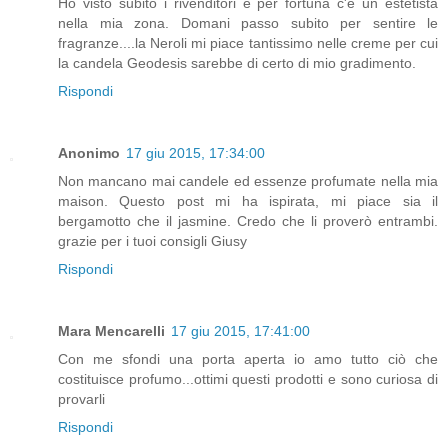
Ho visto subito i rivenditori e per fortuna c'è un estetista
nella mia zona. Domani passo subito per sentire le
fragranze....la Neroli mi piace tantissimo nelle creme per cui
la candela Geodesis sarebbe di certo di mio gradimento.
Rispondi
Anonimo
17 giu 2015, 17:34:00
Non mancano mai candele ed essenze profumate nella mia
maison. Questo post mi ha ispirata, mi piace sia il
bergamotto che il jasmine. Credo che li proverò entrambi.
grazie per i tuoi consigli Giusy
Rispondi
Mara Mencarelli
17 giu 2015, 17:41:00
Con me sfondi una porta aperta io amo tutto ciò che
costituisce profumo...ottimi questi prodotti e sono curiosa di
provarli
Rispondi