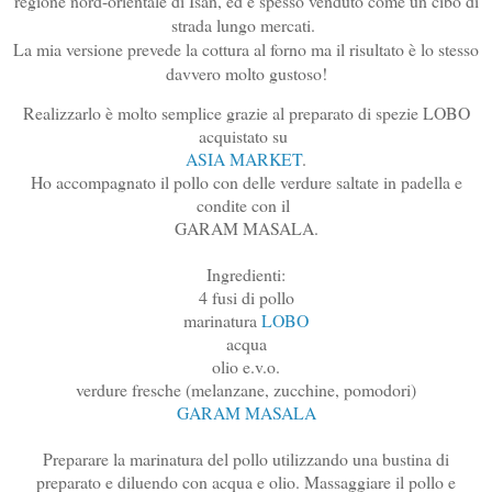
regione nord-orientale di Isan, ed è spesso venduto come un cibo di
strada lungo mercati.
La mia versione prevede la cottura al forno ma il risultato è lo stesso
davvero molto gustoso!
Realizzarlo è molto semplice grazie al preparato di spezie LOBO
acquistato su
ASIA MARKET
.
Ho accompagnato il pollo con delle verdure saltate in padella e
condite con il
GARAM MASALA.
Ingredienti:
4 fusi di pollo
marinatura
LOBO
acqua
olio e.v.o.
verdure fresche (melanzane, zucchine, pomodori)
GARAM MASALA
Preparare la marinatura del pollo utilizzando una bustina di
preparato e diluendo con acqua e olio. Massaggiare il pollo e