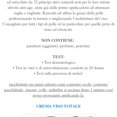
ed arricchito da 32 principi attivi naturali noti per le loro mirate
attività anti-age, aiuta già dalle prime applicazioni ad attenuare
rughe e rughette. Rassoda ed affina la grana della pelle
perfezionando la texture e migliorando l’architettura del viso.
Consigliato per tutti i tipi di pelle ed in particolare per quelle prive di
tono ed elasticità.
NON CONTIENE:
parabeni (aggiunti), profumo, petrolati.
TEST:
• Test dermatologico
• Test in vitro e di autovalutazione condotti su 20 donne
• Test sulla presenza di nickel
picchiettato sui punti salienti come contorno occhi, contorno
naso/labiale, zigomi, collo, palpebre si asciuga dopo 1 minuto cosi'
posso proseguire applicando la
CREMA VISO TOTALE