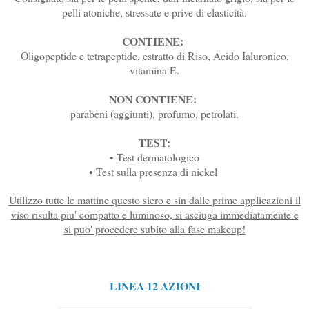
pelli atoniche, stressate e prive di elasticità.
CONTIENE:
Oligopeptide e tetrapeptide, estratto di Riso, Acido Ialuronico,
vitamina E.
NON CONTIENE:
parabeni (aggiunti), profumo, petrolati.
TEST:
• Test dermatologico
• Test sulla presenza di nickel
Utilizzo tutte le mattine questo siero e sin dalle prime applicazioni il
viso risulta piu' compatto e luminoso, si asciuga immediatamente e
si puo' procedere subito alla fase makeup!
LINEA 12 AZIONI