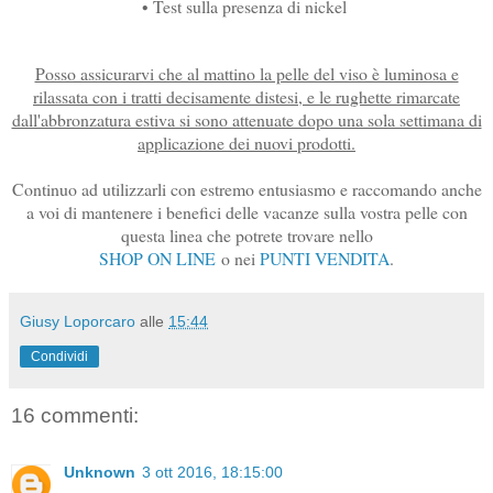
• Test sulla presenza di nickel
Posso assicurarvi che al mattino la pelle del viso è luminosa e
rilassata con i tratti decisamente distesi, e le rughette rimarcate
dall'abbronzatura estiva si sono attenuate dopo una sola settimana di
applicazione dei nuovi prodotti.
Continuo ad utilizzarli con estremo entusiasmo e raccomando anche
a voi di mantenere i benefici delle vacanze sulla vostra pelle con
questa linea che potrete trovare nello
SHOP ON LINE
o nei
PUNTI VENDITA
.
Giusy Loporcaro
alle
15:44
Condividi
16 commenti:
Unknown
3 ott 2016, 18:15:00