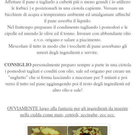
Affettare il pane e tagliarlo a cubetti più o meno grandi ( io utilizzo
le forbici ) e posizionarli in una ciotola capiente. Versare un
bicchiere di acqua a temperatura ambiente ed amalgamare affinché
il pane assorba il liquido.
Nel frattempo preparare il condimento tagliando i pomodori e le
cipolle ed unendo le olive ed il tonno. Irrorare con abbondante olio
e.v.o. origano e salare a piacimento.
Mescolare il tutto in modo che i tocchetti di pane assorbano gli
umori degli ingredienti e servire.
CONSIGLIO
personalmente preparo sempre a parte in una ciotola
i pomodori tagliati e conditi con olio, sale ed origano per creare un
"sughetto" che si forma lasciando a macerare per 5 minuti e poi
verso il tutto sul pane aggiungendo poi il resto degli ingredienti ed
altro olio e sale!
OVVIAMENTE largo alla fantasia per gli ingredienti da inserire
nella cialda come mais, cetrioli, acciughe, ecc ecc.