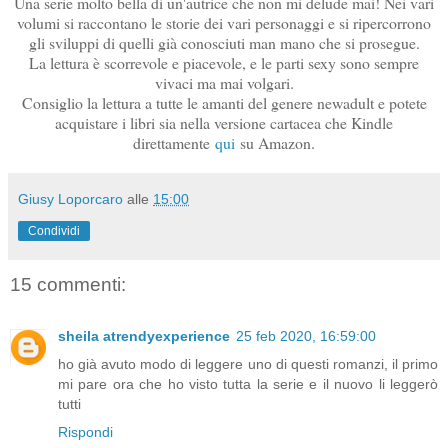
Una serie molto bella di un'autrice che non mi delude mai! Nei vari
volumi si raccontano le storie dei vari personaggi e si ripercorrono
gli sviluppi di quelli già conosciuti man mano che si prosegue.
La lettura è scorrevole e piacevole, e le parti sexy sono sempre
vivaci ma mai volgari.
Consiglio la lettura a tutte le amanti del genere newadult e potete
acquistare i libri sia nella versione cartacea che Kindle
direttamente
qui
su Amazon.
Giusy Loporcaro
alle
15:00
Condividi
15 commenti:
sheila atrendyexperience
25 feb 2020, 16:59:00
ho già avuto modo di leggere uno di questi romanzi, il primo
mi pare ora che ho visto tutta la serie e il nuovo li leggerò
tutti
Rispondi