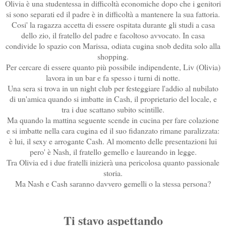
Olivia è una studentessa in difficoltà economiche dopo che i genitori
si sono separati ed il padre è in difficoltà a mantenere la sua fattoria.
Cosi' la ragazza accetta di essere ospitata durante gli studi a casa
dello zio, il fratello del padre e facoltoso avvocato. In casa
condivide lo spazio con Marissa, odiata cugina snob dedita solo alla
shopping.
Per cercare di essere quanto più possibile indipendente, Liv (Olivia)
lavora in un bar e fa spesso i turni di notte.
Una sera si trova in un night club per festeggiare l'addio al nubilato
di un'amica quando si imbatte in Cash, il proprietario del locale, e
tra i due scattano subito scintille.
Ma quando la mattina seguente scende in cucina per fare colazione
e si imbatte nella cara cugina ed il suo fidanzato rimane paralizzata:
è lui, il sexy e arrogante Cash. Al momento delle presentazioni lui
pero' è Nash, il fratello gemello e laureando in legge.
Tra Olivia ed i due fratelli inizierà una pericolosa quanto passionale
storia.
Ma Nash e Cash saranno davvero gemelli o la stessa persona?
Ti stavo aspettando