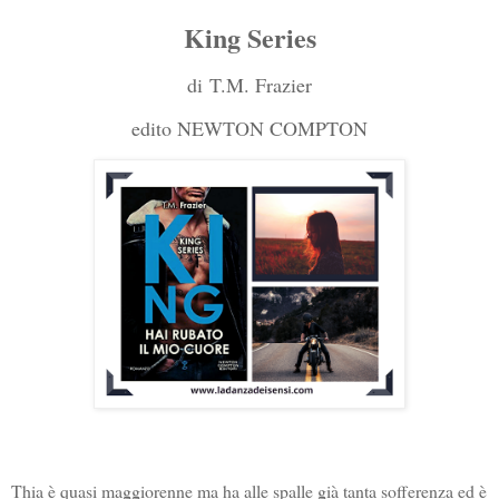
King Series
di
T.M. Frazier
edito NEWTON COMPTON
Thia è quasi maggiorenne ma ha alle spalle già tanta sofferenza ed è