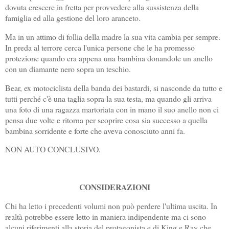
dovuta crescere in fretta per provvedere alla sussistenza della
famiglia ed alla gestione del loro aranceto.
Ma in un attimo di follia della madre la sua vita cambia per sempre.
In preda al terrore cerca l'unica persone che le ha promesso
protezione quando era appena una bambina donandole un anello
con un diamante nero sopra un teschio.
Bear, ex motociclista della banda dei bastardi, si nasconde da tutto e
tutti perché c'è una taglia sopra la sua testa, ma quando gli arriva
una foto di una ragazza martoriata con in mano il suo anello non ci
pensa due volte e ritorna per scoprire cosa sia successo a quella
bambina sorridente e forte che aveva conosciuto anni fa.
NON AUTO CONCLUSIVO.
CONSIDERAZIONI
Chi ha letto i precedenti volumi non può perdere l'ultima uscita. In
realtà potrebbe essere letto in maniera indipendente ma ci sono
alcuni riferimenti alla storia del protagonista e di King e Ray che