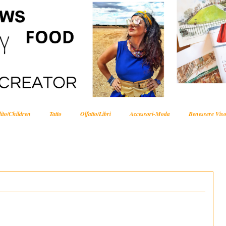
ito/Children
Tatto
Olfatto/Libri
Accessori-Moda
Benessere Viso