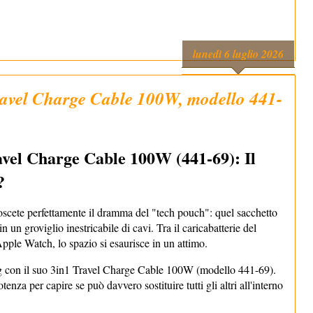
lunedì 6 luglio 2026
avel Charge Cable 100W, modello 441-
vel Charge Cable 100W (441-69): Il
?
oscete perfettamente il dramma del "tech pouch": quel sacchetto
 un groviglio inestricabile di cavi. Tra il caricabatterie del
Apple Watch, lo spazio si esaurisce in un attimo.
rg con il suo 3in1 Travel Charge Cable 100W (modello 441-69).
enza per capire se può davvero sostituire tutti gli altri all'interno