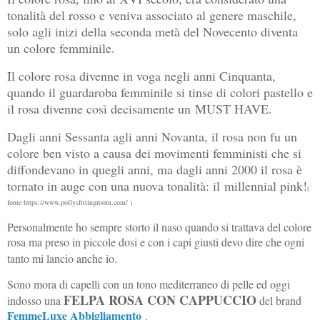
tonalità del rosso e veniva associato al genere maschile,
solo agli inizi della seconda metà del Novecento diventa
un colore femminile.
Il colore rosa divenne in voga negli anni Cinquanta,
quando il guardaroba femminile si tinse di colori pastello e
il rosa divenne così decisamente un
MUST HAVE.
Dagli anni Sessanta agli anni Novanta, il rosa non fu un
colore ben visto a causa dei movimenti femministi che si
diffondevano in quegli anni, ma dagli anni 2000 il rosa è
tornato in auge con una nuova tonalità: il
millennial pink!
(
fonte https://www.pollysfittingroom.com/ )
Personalmente ho sempre storto il naso quando si trattava del colore
rosa ma preso in piccole dosi e con i capi giusti devo dire che ogni
tanto mi lancio anche io.
Sono mora di capelli con un tono mediterraneo di pelle ed oggi
FELPA ROSA CON CAPPUCCIO
indosso una
del brand
FemmeLuxe Abbigliamento
.