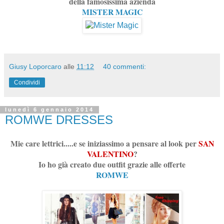
della famosissima azienda
MISTER MAGIC
Giusy Loporcaro
alle
11:12
40 commenti:
Condividi
lunedì 6 gennaio 2014
ROMWE DRESSES
Mie care lettrici.....e se iniziassimo a pensare al look per
SAN
VALENTINO
?
Io ho già creato due outfit grazie alle offerte
ROMWE