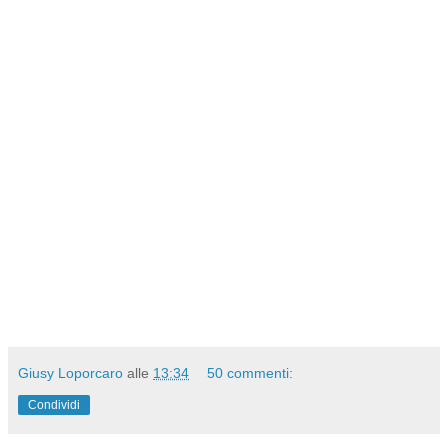
Giusy Loporcaro
alle
13:34
50 commenti:
Condividi