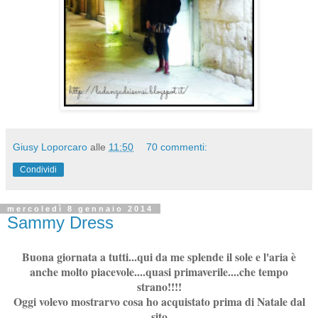
Giusy Loporcaro
alle
11:50
70 commenti:
Condividi
mercoledì 8 gennaio 2014
Sammy Dress
Buona giornata a tutti...qui da me splende il sole e l'aria è
anche molto piacevole....quasi primaverile....che tempo
strano!!!!
Oggi volevo mostrarvo cosa ho acquistato prima di Natale dal
sito