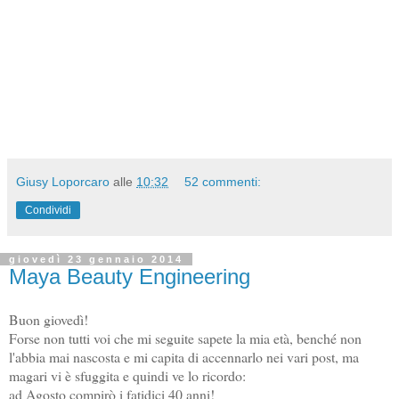
Giusy Loporcaro
alle
10:32
52 commenti:
Condividi
giovedì 23 gennaio 2014
Maya Beauty Engineering
Buon giovedì!
Forse non tutti voi che mi seguite sapete la mia età, benché non
l'abbia mai nascosta e mi capita di accennarlo nei vari post, ma
magari vi è sfuggita e quindi ve lo ricordo:
ad Agosto compirò i fatidici
40 anni
!