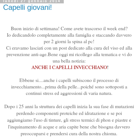
lunedì 27 gennaio 2014
Capelli giovani!
Buon inizio di settimana! Come avete trascorso il week end?
Io dedicandolo completamente alla famiglia e staccando davvero
per 2 giorni la spina al pc!
Ci eravamo lasciati con un post dedicato alla cura del viso ed alla
prevenzione anti-age.Bene oggi mi ricollego alla tematica e vi do
una bella notizia:
ANCHE I CAPELLI INVECCHIANO
!
Ebbene si....anche i capelli subiscono il processo di
invecchiamento...prima della pelle...poiché sono sottoposti a
continui stress ed aggressioni di varia natura.
Dopo i 25 anni la struttura dei capelli inizia la sua fase di mutazioni
perdendo componenti proteiche ed idratazione e se poi
aggiungiamo l'uso di tinture, gli stress termici di phon e piastre e
l'inquinamento di acque e aria capite bene che bisogna davvero
preoccuparsi e prendersi cura della nostra chioma.