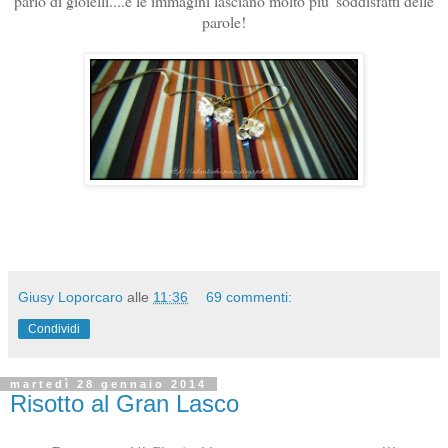
parlo di gioielli....e le immagini lasciano molto piu' soddisfatti delle
parole!
Giusy Loporcaro
alle
11:36
69 commenti:
Condividi
martedì 28 gennaio 2014
Risotto al Gran Lasco