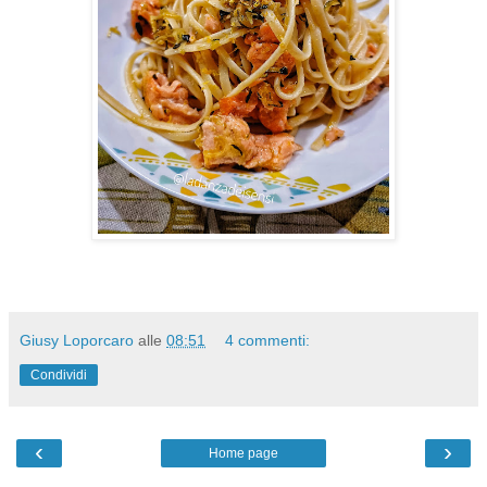
Giusy Loporcaro
alle
08:51
4 commenti:
Condividi
‹
›
Home page