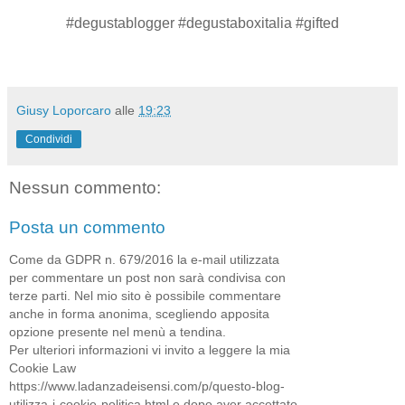
#degustablogger #degustaboxitalia #gifted
Giusy Loporcaro
alle
19:23
Condividi
Nessun commento:
Posta un commento
Come da GDPR n. 679/2016 la e-mail utilizzata
per commentare un post non sarà condivisa con
terze parti. Nel mio sito è possibile commentare
anche in forma anonima, scegliendo apposita
opzione presente nel menù a tendina.
Per ulteriori informazioni vi invito a leggere la mia
Cookie Law
https://www.ladanzadeisensi.com/p/questo-blog-
utilizza-i-cookie-politica.html e dopo aver accettato