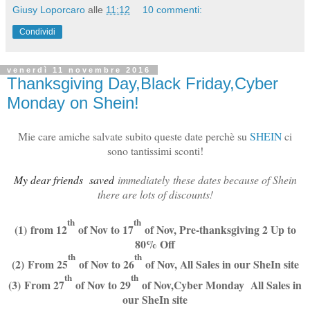
Giusy Loporcaro
alle
11:12
10 commenti:
Condividi
venerdì 11 novembre 2016
Thanksgiving Day,Black Friday,Cyber
Monday on Shein!
Mie care amiche salvate subito queste date perchè su
SHEIN
ci
sono tantissimi sconti!
My dear friends saved
immediately
these dates because of Shein
there are lots of discounts!
th
th
(1) from 12
of Nov to 17
of Nov, Pre-thanksgiving 2 Up to
80% Off
th
th
(2) From 25
of Nov to 26
of Nov, All Sales in our SheIn site
th
th
(3) From 27
of Nov to 29
of Nov,Cyber Monday All Sales in
our SheIn site