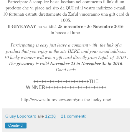
Partecipare è semplice basta lasciare nel commento il link di un
prodotto che vi piace nel sito da QUI ed il vostro indirizzo e-mail.
10 fortunati estratti direttamente da Zaful vinceranno una gift card di
100$.
GIVEAWAY
25 novembre - 3o Novembre 2016
Il
ha validità
.
In bocca al lupo!
Participating is easy just leave a comment with the link of a
product that you enjoy in the site HERE and your email address.
10 lucky winners will win a gift card directly from Zaful of $100 .
The
giveaway
is valid
November 25 to November 3o in 2016
.
Good luck!
+++++++++++++++++++++THE
WINNER+++++++++++++++++++++++
http://www.zafulreviews.com/you-the-lucky-one/
Giusy Loporcaro
alle
12:38
21 commenti:
Condividi