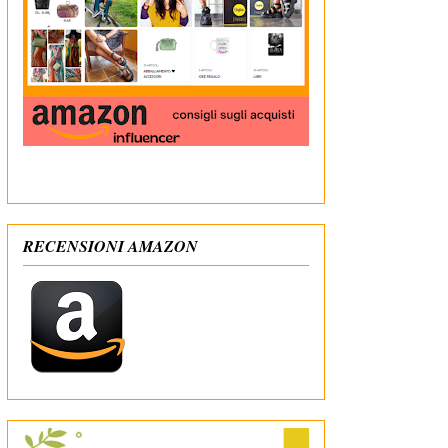
In qualità di Affiliato Amazon ricevo un guadagno
dagli acquisti idonei
RECENSIONI AMAZON