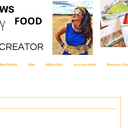
ito/Children
Tatto
Olfatto/Libri
Accessori-Moda
Benessere Viso