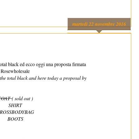
martedì 22 novembre 2016
e
total black ed ecco oggi una proposta firmata
Rosewholesale
 the total black and here today a proposal by
COAT
( sold out )
SHIRT
ROSSBODYBAG
BOOTS