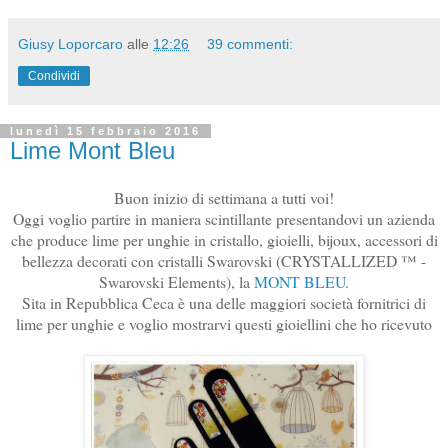
Giusy Loporcaro
alle
12:26
39 commenti:
Condividi
lunedì 15 febbraio 2016
Lime Mont Bleu
Buon inizio di settimana a tutti voi!
Oggi voglio partire in maniera scintillante presentandovi un azienda
che produce lime per unghie in cristallo, gioielli, bijoux, accessori di
bellezza decorati con cristalli Swarovski (CRYSTALLIZED ™ -
Swarovski Elements), la
MONT BLEU
.
Sita in Repubblica Ceca è una delle maggiori società fornitrici di
lime per unghie e voglio mostrarvi questi gioiellini che ho ricevuto