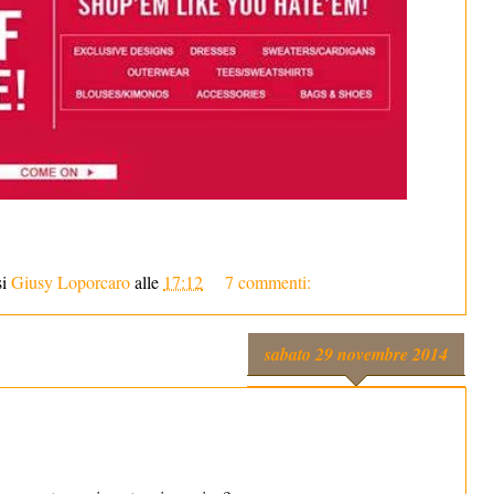
si
Giusy Loporcaro
alle
17:12
7 commenti:
sabato 29 novembre 2014