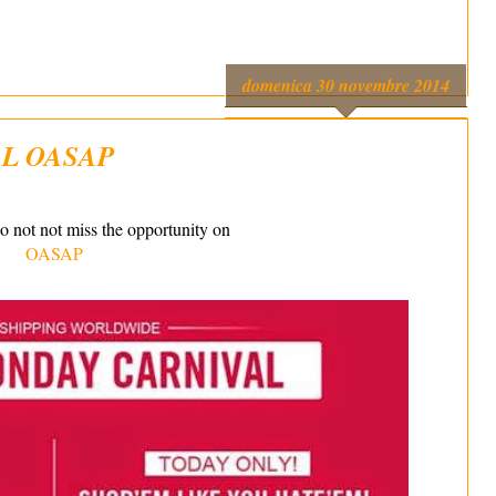
domenica 30 novembre 2014
L OASAP
o not not miss the opportunity on
OASAP