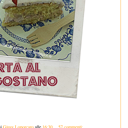
si
Giusy Loporcaro
alle
16:30
57 commenti: