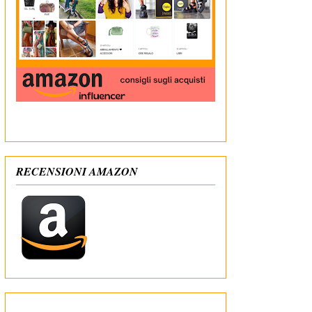
In qualità di Affiliato Amazon ricevo un guadagno
dagli acquisti idonei
RECENSIONI AMAZON