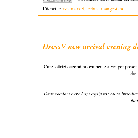
Etichette:
asia market
,
torta al mangostano
DressV new arrival evening d
Care lettrici eccomi nuovamente a voi per present
che 
Dear readers here I am again to you to introduce
tha