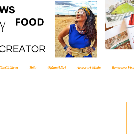
ito/Children
Tatto
Olfatto/Libri
Accessori-Moda
Benessere Viso