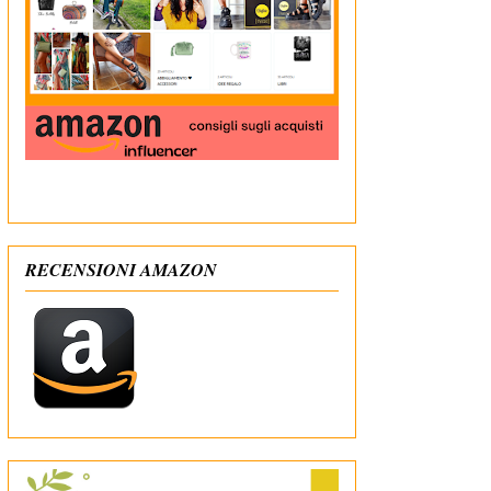
In qualità di Affiliato Amazon ricevo un guadagno
dagli acquisti idonei
RECENSIONI AMAZON