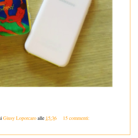
si
Giusy Loporcaro
alle
15:36
15 commenti: