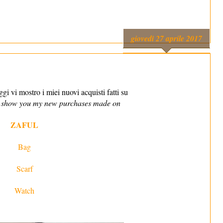
giovedì 27 aprile 2017
i vi mostro i miei nuovi acquisti fatti su
y show you my new purchases made on
ZAFUL
Bag
Scarf
Watch