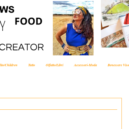
ito/Children
Tatto
Olfatto/Libri
Accessori-Moda
Benessere Viso