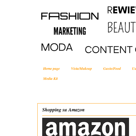
Home page
Vista/Makeup
Gusto/Food
Ud
Media Kit
Shopping su Amazon