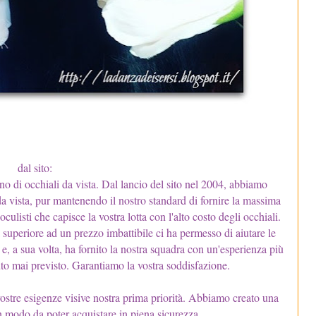
dal sito:
o di occhiali da vista. Dal lancio del sito nel 2004, abbiamo
da vista, pur mantenendo il nostro standard di fornire la massima
culisti che capisce la vostra lotta con l'alto costo degli occhiali.
tà superiore ad un prezzo imbattibile ci ha permesso di aiutare le
e, a sua volta, ha fornito la nostra squadra con un'esperienza più
to mai previsto. Garantiamo la vostra soddisfazione.
e vostre esigenze visive nostra prima priorità. Abbiamo creato una
 in modo da poter acquistare in piena sicurezza.