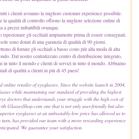
utti i clienti avranno la migliore customer experience possibile.
 la qualità di controllo offrono la migliore selezione online di
ta a prezzi imbattibili ovunque.
no ispezionare gli occhiali ampiamente prima di essere consegnati.
a sole sono dotati di una garanzia di qualità di 90 giorni.
mettono di fornire gli occhiali a basso costo più alla moda di alta
 mondo. Dal nostro centralizzato centro di distribuzione integrato,
ni in tutto il mondo e clienti di servizi in tutto il mondo. Abbiamo
ali di qualità a clienti in più di 45 paesi!
nline retailer of eyeglasses. Since the website launch in 2004,
lasses while maintaining our standard of providing the highest
eye doctors that understands your struggle with the high cost of
ith GlassesShop.com one that is not only user-friendly but also
 superior eyeglasses at an unbeatably-low price has allowed us to
 in turn, has provided our team with a more rewarding experience
ticipated. We guarantee your satisfaction.