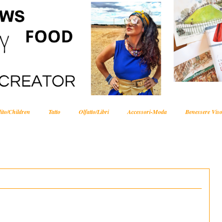
ito/Children
Tatto
Olfatto/Libri
Accessori-Moda
Benessere Viso