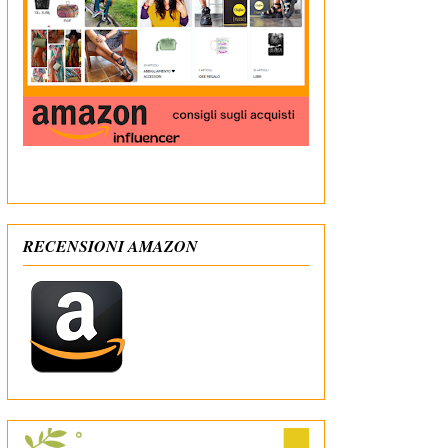
In qualità di Affiliato Amazon ricevo un guadagno
dagli acquisti idonei
RECENSIONI AMAZON