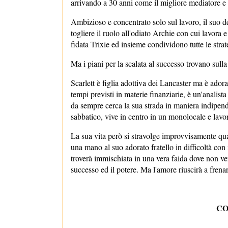
arrivando a 30 anni come il migliore mediatore e 
Ambizioso e concentrato solo sul lavoro, il suo de
togliere il ruolo all'odiato Archie con cui lavora e
fidata Trixie ed insieme condividono tutte le strate
Ma i piani per la scalata al successo trovano sull
Scarlett è figlia adottiva dei Lancaster ma è adora
tempi previsti in materie finanziarie, è un'analis
da sempre cerca la sua strada in maniera indipen
sabbatico, vive in centro in un monolocale e la
La sua vita però si stravolge improvvisamente qua
una mano al suo adorato fratello in difficoltà co
troverà immischiata in una vera faida dove non ve
successo ed il potere. Ma l'amore riuscirà a frenar
CO