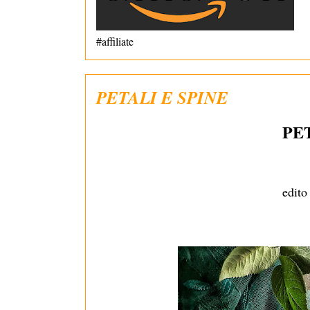
#affiliate
PETALI E SPINE
PET
edit