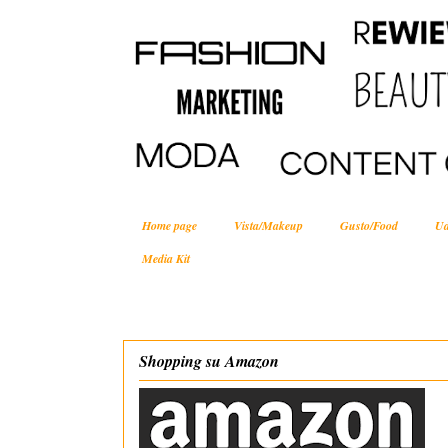
Home page
Vista/Makeup
Gusto/Food
Ud
Media Kit
Shopping su Amazon