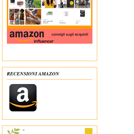
In qualità di Affiliato Amazon ricevo un guadagno
dagli acquisti idonei
RECENSIONI AMAZON