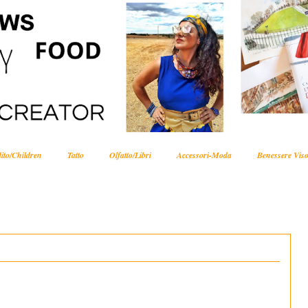
ito/Children
Tatto
Olfatto/Libri
Accessori-Moda
Benessere Viso