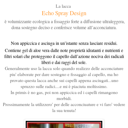
La lacca
Echo Spray Design
è volumizzante ecologica a fissaggio forte a diffusione ultraleggera,
dona sostegno deciso e conferisce volume all’acconciatura.
Non appiccica e asciuga in un’istante senza lasciare residui.
Contiene gel di aloe vera dalle note proprietà idratanti e nutrienti e
filtri solari che proteggono il capello dall’azione nociva dei radicali
liberi e dai raggi del sole.
Generalmente uso la lacca solo quando realizzo delle acconciature
piu' elaborate per dare sostegno e fissaggio al capello, ma ho
provato questa lacca anche sui capelli appena asciugati...uno
spruzzo sulle radici....e mi è piaciuta moltissimo.
In primis è no gas, poi non appiccica ed i capelli rimangono
morbidi.
Prossimamente la utilizzero' per delle acconciuature e vi faro' vedere
la sua tenuta!