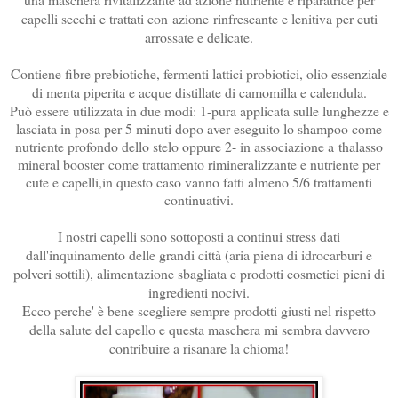
capelli secchi e trattati con
azione
rinfrescante e lenitiva per cuti
arrossate e delicate.
Contiene fibre prebiotiche, fermenti lattici probiotici, olio essenziale
di menta piperita e acque distillate di camomilla e calendula.
Può essere utilizzata in due modi: 1-pura applicata sulle lunghezze e
lasciata in posa per 5 minuti dopo aver eseguito lo shampoo come
nutriente profondo dello stelo oppure 2- in associazione a thalasso
mineral booster come trattamento rimineralizzante e nutriente per
cute e capelli,in questo caso vanno fatti almeno 5/6 trattamenti
continuativi.
I nostri capelli sono sottoposti a continui stress dati
dall'inquinamento delle grandi città (aria piena di idrocarburi e
polveri sottili), alimentazione sbagliata e prodotti cosmetici pieni di
ingredienti nocivi.
Ecco perche' è bene scegliere sempre prodotti giusti nel rispetto
della salute del capello e questa maschera mi sembra davvero
contribuire a risanare la chioma!