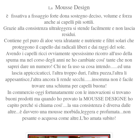
Mousse Design
La
è fissativa a fissaggio forte dona sostegno deciso, volume e forza
anche ai capelli più sottili.
Grazie alla consistenza ultraleggera si stende facilmente e non lascia
residui.
Contiene gel puro di aloe vera idratante e nutriente e filtri solari che
proteggono il capello dai radicali liberi e dai raggi del sole.
Avendo i capelli ricci ovviamente spessissimo ricorro all'uso della
spuma ma nel corso degli anni ne ho cambiate cosi' tante che non
saprei dare un numero! Chi ne fa uso sa cosa intendo......ed una
lascia appiccicaticci, l'altra troppo duri, l'altra puzza,l'altra li
appesantisce,l'altra ancora li rende secchi......insomma non è facile
trovare una schiuma per capelli buona!
In commercio oggi fortunatamente con le innovazioni si trovano
buoni prodotti ma quando ho provato la MOUSSE DESIGNE ho
capito perché si chiama cosi'....la sua consistenza è diversa dalle
altre...è davvero una mousse morbida,leggera e profumata...non
pesante o acquosa come altre.L'ho amata subito!