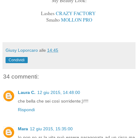
My Beauty Look:
Lashes
CRAZY FACTORY
Smalto
MOLLON PRO
Giusy Loporcaro
alle
14:45
Condividi
34 commenti:
Laura C.
12 giu 2015, 14:48:00
che bella che sei così sorridente;)!!!!
Rispondi
Mara
12 giu 2015, 15:35:00
Io non so sr la vita può essere paragonata ad un circo ma