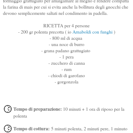
formaggio grattugiato per amalgamare al meglio e rendere compatta
la farina di mais per cui si evita anche la bollitura degli gnocchi che
devono semplicemente saltati nel condimento in padella.
RICETTA per 4 persone
- 200 gr polenta precotta ( io
Arnaboldi con funghi
)
- 800 ml di acqua
- una noce di burro
- grana padano grattugiato
- 1 pera
- zucchero di canna
- rum
- chiodi di garofano
- gorgonzola
Tempo di preparazione:
10 minuti + 1 ora di riposo per la
polenta
Tempo di cottura:
5 minuti polenta, 2 minuti pere, 1 minuto