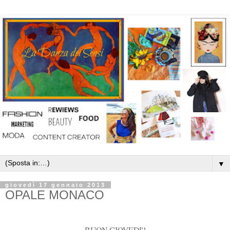
▼
giovedì 17 gennaio 2013
OPALE MONACO
BUON GIOVEDI'!