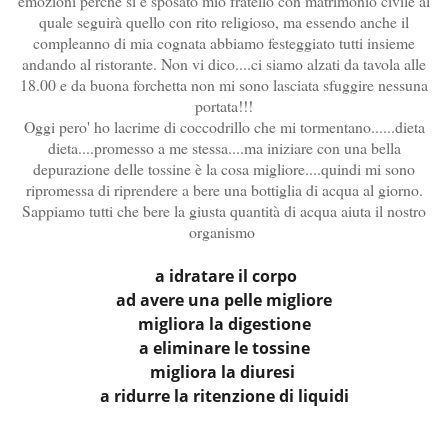
emozioni perchè si è sposato mio fratello con matrimonio civile al
quale seguirà quello con rito religioso, ma essendo anche il
compleanno di mia cognata abbiamo festeggiato tutti insieme
andando al ristorante. Non vi dico....ci siamo alzati da tavola alle
18.00 e da buona forchetta non mi sono lasciata sfuggire nessuna
portata!!!
Oggi pero' ho lacrime di coccodrillo che mi tormentano......dieta
dieta....promesso a me stessa....ma iniziare con una bella
depurazione delle tossine è la cosa migliore....quindi mi sono
ripromessa di riprendere a bere una bottiglia di acqua al giorno.
Sappiamo tutti che bere la giusta quantità di acqua aiuta il nostro
organismo
a idratare il corpo
ad avere una pelle migliore
migliora la digestione
a eliminare le tossine
migliora la diuresi
a ridurre la ritenzione di liquidi