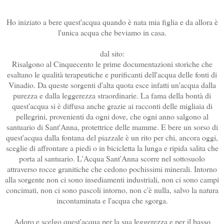
Ho iniziato a bere quest'acqua quando è nata mia figlia e da allora è
l'unica acqua che beviamo in casa.
dal sito:
Risalgono al Cinquecento le prime documentazioni storiche che
esaltano le qualità terapeutiche e purificanti dell'acqua delle fonti di
Vinadio. Da queste sorgenti d'alta quota esce infatti un'acqua dalla
purezza e dalla leggerezza straordinarie. La fama della bontà di
quest'acqua si è diffusa anche grazie ai racconti delle migliaia di
pellegrini, provenienti da ogni dove, che ogni anno salgono al
santuario di Sant'Anna, protettrice delle mamme. E bere un sorso di
quest'acqua dalla fontana del piazzale è un rito per chi, ancora oggi,
sceglie di affrontare a piedi o in bicicletta la lunga e ripida salita che
porta al santuario. L'Acqua Sant'Anna scorre nel sottosuolo
attraverso rocce granitiche che cedono pochissimi minerali. Intorno
alla sorgente non ci sono insediamenti industriali, non ci sono campi
concimati, non ci sono pascoli intorno, non c'è nulla, salvo la natura
incontaminata e l'acqua che sgorga.
Adoro e scelgo quest'acqua per la sua leggerezza e per il basso