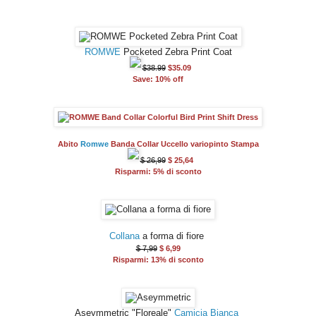
ROMWE
Pocketed Zebra Print Coat
$38.99
$35.09
Save: 10% off
Abito
Romwe
Banda Collar Uccello variopinto Stampa
$ 26,99
$ 25,64
Risparmi: 5% di sconto
Collana
a forma di fiore
$ 7,99
$ 6,99
Risparmi: 13% di sconto
Aseymmetric "Floreale"
Camicia Bianca