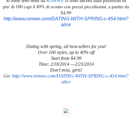
Si avete letto bene da
ROMWE
ci sono ancora saldi pazzeschi su
piu' di 100 capi il 40% di sconto con prezzi piccolissimi, a partire da
$4.99
http://www.romwe.com/DATING-
WITH-SPRING-c-454.html?
alice
Dating with spring, all best-sellers for you!
Over 100 styles, up to 40% off
Start from $4.99
Time:
2/18/2014
---2/23/2014
Don’t miss, girls!
Go:
http://www.romwe.com/DATING-
WITH-SPRING-c-454.html?
alice