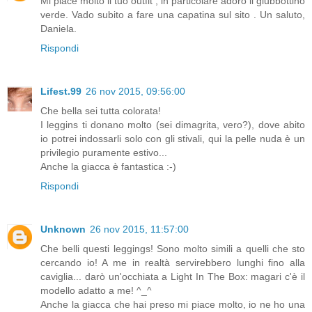
Mi piace molto il tuo outfit , in particolare adoro il giubbottino
verde. Vado subito a fare una capatina sul sito . Un saluto,
Daniela.
Rispondi
Lifest.99
26 nov 2015, 09:56:00
Che bella sei tutta colorata!
I leggins ti donano molto (sei dimagrita, vero?), dove abito
io potrei indossarli solo con gli stivali, qui la pelle nuda è un
privilegio puramente estivo...
Anche la giacca è fantastica :-)
Rispondi
Unknown
26 nov 2015, 11:57:00
Che belli questi leggings! Sono molto simili a quelli che sto
cercando io! A me in realtà servirebbero lunghi fino alla
caviglia... darò un'occhiata a Light In The Box: magari c'è il
modello adatto a me! ^_^
Anche la giacca che hai preso mi piace molto, io ne ho una