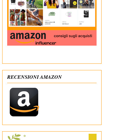
In qualità di Affiliato Amazon ricevo un guadagno
dagli acquisti idonei
RECENSIONI AMAZON