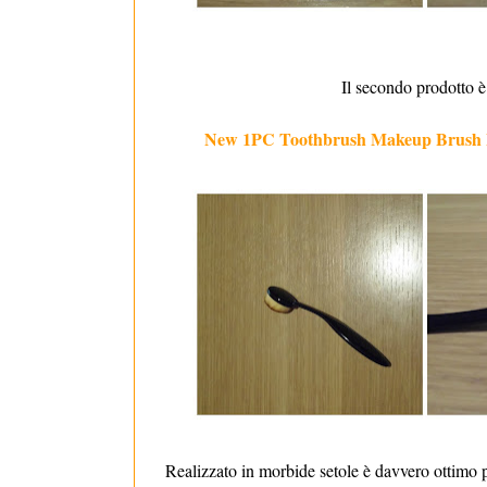
Il secondo prodotto è
New 1PC Toothbrush Makeup Brush F
Realizzato in morbide setole è davvero ottimo pe