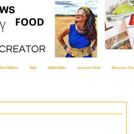
ito/Children
Tatto
Olfatto/Libri
Accessori-Moda
Benessere Viso