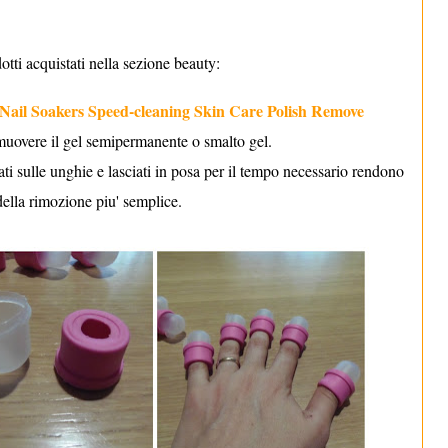
dotti acquistati nella sezione beauty:
Nail Soakers Speed-cleaning Skin Care Polish Remove
imuovere il gel semipermanente o smalto gel.
cati sulle unghie e lasciati in posa per il tempo necessario rendono
della rimozione piu' semplice.