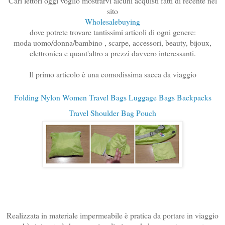
Cari lettori oggi voglio mostrarvi alcuni acquisti fatti di recente nel
sito
Wholesalebuying
dove potrete trovare tantissimi articoli di ogni genere:
moda uomo/donna/bambino , scarpe, accessori, beauty, bijoux,
elettronica e quant'altro a prezzi davvero interessanti.
Il primo articolo è una comodissima sacca da viaggio
Folding Nylon Women Travel Bags Luggage Bags Backpacks
Travel Shoulder Bag Pouch
Realizzata in materiale impermeabile è pratica da portare in viaggio