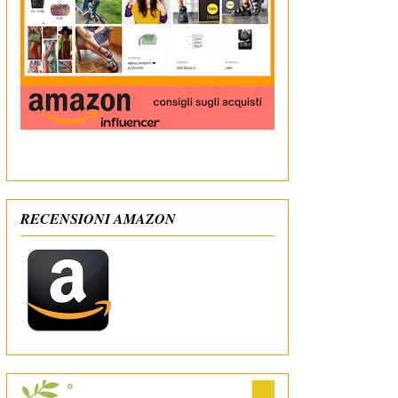
In qualità di Affiliato Amazon ricevo un guadagno
dagli acquisti idonei
RECENSIONI AMAZON