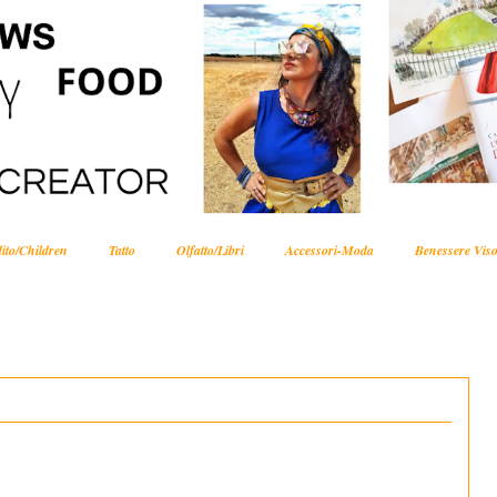
ito/Children
Tatto
Olfatto/Libri
Accessori-Moda
Benessere Viso