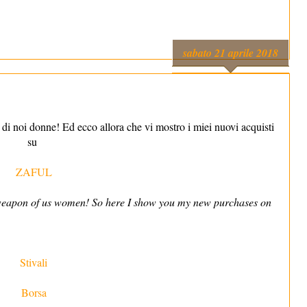
sabato 21 aprile 2018
di noi donne! Ed ecco allora che vi mostro i miei nuovi acquisti
su
ZAFUL
 weapon of us women! So here I show you my new purchases on
Stivali
Borsa