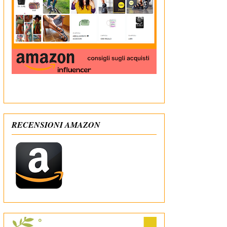
In qualità di Affiliato Amazon ricevo un guadagno
dagli acquisti idonei
RECENSIONI AMAZON