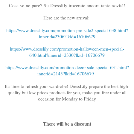
Cosa ve ne pare? Su Dresslily troverete ancora tante novità!
Here are the new arrival:
https://www.dresslily.com/
promotion-pre-sale2-special-
638.html?
innerid=2306?lkid=
16706679
https://www.dresslily.com/
promotion-halloween-men-
special-
640.html?innerid=2330?
lkid=16706679
https://www.dresslily.com/
promotion-decor-sale-special-
631.html?
innerid=2145?lkid=
16706679
It's time to refresh your wardrobe! DressLily prepare the best high-
quality but low-prices products for you, make you free under all
occasion for Monday to Friday
There will be a discount