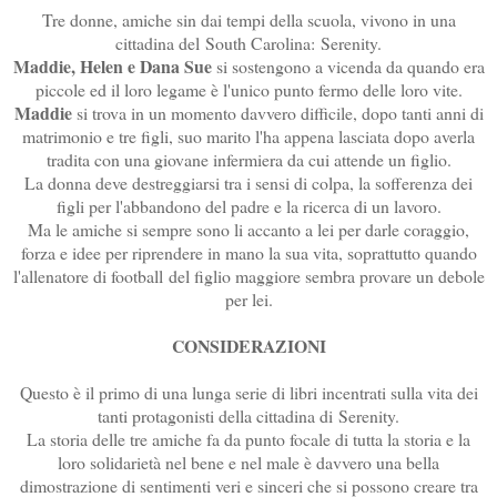
Tre donne, amiche sin dai tempi della scuola, vivono in una
cittadina del
South Carolina:
Serenity.
Maddie, Helen e Dana Sue
si sostengono a vicenda da quando era
piccole ed il loro legame è l'unico punto fermo delle loro vite.
Maddie
si trova in un momento davvero difficile, dopo tanti anni di
matrimonio e tre figli, suo marito l'ha appena lasciata dopo averla
tradita con una giovane infermiera da cui attende un figlio.
La donna deve destreggiarsi tra i sensi di colpa, la sofferenza dei
figli per l'abbandono del padre e la ricerca di un lavoro.
Ma le amiche si sempre sono li accanto a lei per darle coraggio,
forza e idee per riprendere in mano la sua vita, soprattutto quando
l'allenatore di football del figlio maggiore sembra provare un debole
per lei.
CONSIDERAZIONI
Questo è il primo di una lunga serie di libri incentrati sulla vita dei
tanti protagonisti della cittadina di
Serenity.
La storia delle tre amiche fa da punto focale di tutta la storia e la
loro solidarietà nel bene e
nel male è davvero una bella
dimostrazione di sentimenti veri e sinceri che si possono creare tra