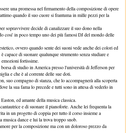
 essere una promessa nel firmamento della composizione di opere
 attimo quando il suo cuore si frantuma in mille pezzi per la
per sopravvivere decide di canalizzare il suo dono nella
do cosi' in poco tempo uno dei più famosi DJ del mondo delle
estetico, ovvero quan
do sente dei suoni vede anche dei colori ed
é è capace di suonare qualunque strumento senza studiare e
 emozioni fortissime.
borsa di studio in America presso l'università di Jefferson per
lia e che è al corrente delle sue doti.
ton, suo compagno di stanza, che lo accompagnerà alla scoperta
ove la sua fama lo precede e tutti sono in attesa di vederlo in
i Easton, ed amante della musica classica.
antautrice e di suonare il pianoforte. Anche lei frequenta la
ita in un progetto di coppia per tutto il corso insieme a
la musica dance e lui la trova troppo snob.
re l'amore per la composizione ma con un doloroso prezzo da