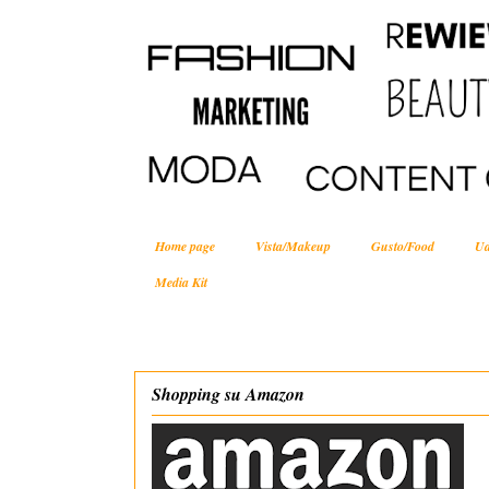
Home page
Vista/Makeup
Gusto/Food
Ud
Media Kit
Shopping su Amazon