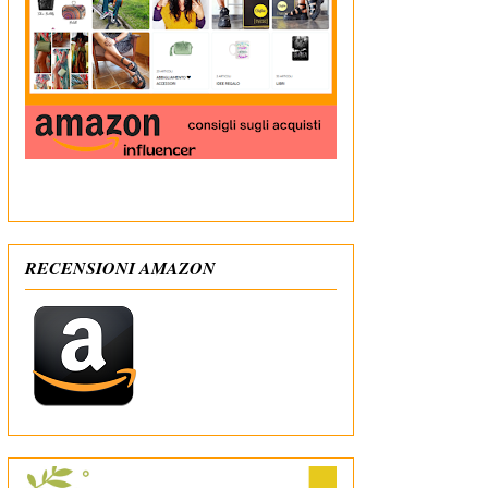
In qualità di Affiliato Amazon ricevo un guadagno
dagli acquisti idonei
RECENSIONI AMAZON