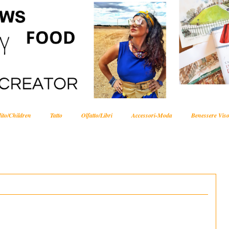
ito/Children
Tatto
Olfatto/Libri
Accessori-Moda
Benessere Viso