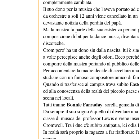
completamente cambiata.
Il suo dono per la musica che l'aveva portato ad
da orchestre a soli 12 anni viene cancellato in un
devastante notizia della perdita del papà.
Ma la musica fa parte della sua esistenza per cui 
composizione di bit per la dance music, diventan
discoteche.
Crom pero' ha un dono sin dalla nascita, lui è sin
a volte percepisce anche degli odori. Ecco perch
comporre della musica portando al pubblico delle
Per accontentare la madre decide di accettare una 
studiare con un famoso compositore amico di famig
Quando si trasferisce al campus trova subito Eas
ed alla conoscenza della realtà del piccolo paese d
scena nei locali.
Bonnie Farraday
Tutti tranne
, sorella gemella d
Da sempre il suo sogno è quello di diventare una c
classe di musica del professor Lewis e viene inser
Cromwell. Tra i due c'è subito antipatia, lei odia 
In realtà sarà proprio la ragazza a far riaffiora
pagare.