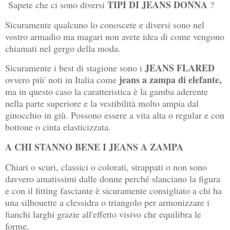
TIPI DI JEANS DONNA
Sapete che ci sono diversi
?
Sicuramente qualcuno lo conoscete e diversi sono nel
vostro armadio ma magari non avete idea di come vengono
chiamati nel gergo della moda.
JEANS FLARED
Sicuramente i best di stagione sono i
jeans a zampa di elefante,
ovvero più' noti in Italia come
ma in questo caso la caratteristica è la gamba aderente
nella parte superiore e la vestibilità molto ampia dal
ginocchio in giù. Possono essere a vita alta o regular e con
bottone o cinta elasticizzata.
A CHI STANNO BENE I JEANS A ZAMPA
Chiari o scuri, classici o colorati, strappati o non sono
davvero amatissimi dalle donne perché slanciano la figura
e con il fitting fasciante è sicuramente consigliato a chi ha
una silhouette a clessidra o triangolo per armonizzare i
fianchi larghi grazie all'effetto visivo che equilibra le
forme.