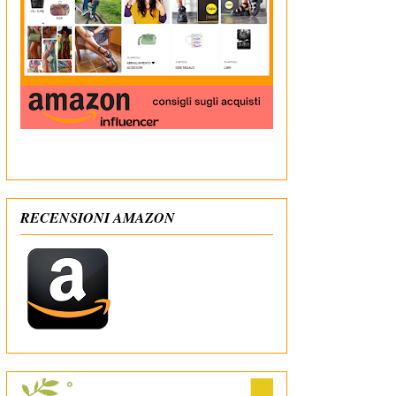
In qualità di Affiliato Amazon ricevo un guadagno
dagli acquisti idonei
RECENSIONI AMAZON