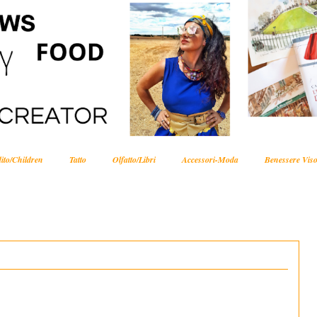
ito/Children
Tatto
Olfatto/Libri
Accessori-Moda
Benessere Viso