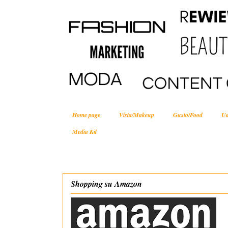
Home page
Vista/Makeup
Gusto/Food
Ud
Media Kit
Shopping su Amazon