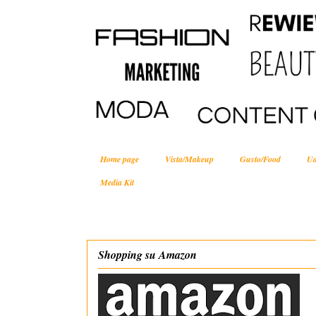
Home page
Vista/Makeup
Gusto/Food
Ud
Media Kit
Shopping su Amazon