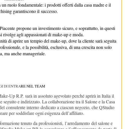
 un ruolo fondamentale: i prodotti offerti dalla casa madre e il
chising garantiscono il
successo
.
iacente propone un investimento sicuro, e soprattutto, in questi
e si rivolge agli appassionati di make-up e moda.
nità di aprire un
tempio del make-up
, dove la cliente sarà seguita
fessionale, e la possibilità, esclusiva, di una crescita non solo
a, ma anche manageriale.
GI DI ENTRA
RE NEL TEAM
Make-Up R.P.
sarà in assoluto agevolato perché aprirà in Italia il
 seguito e indirizzato. La collaborazione tra il Salone e la Casa
 del
consulente interno
dedicato a ciascun negozio, che QStudio
re per soddisfare ogni esigenza dell’affiliato.
formazione tenuto da professionisti,
l’arredamento
del salone e
e QStudio Make-up RP
, la consulenza e l’affiancamento da parte di