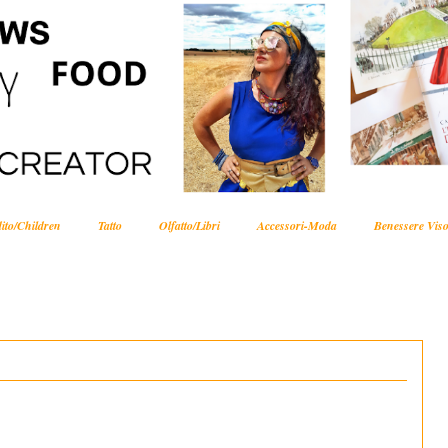
ito/Children
Tatto
Olfatto/Libri
Accessori-Moda
Benessere Viso