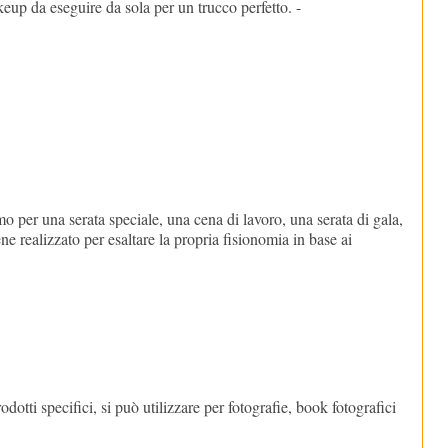
p da eseguire da sola per un trucco perfetto. -
: 49.00€
h e 30: 118.00 €
mo per una serata speciale, una cena di lavoro, una serata di gala,
 realizzato per esaltare la propria fisionomia in base ai
odotti specifici, si può utilizzare per fotografie, book fotografici