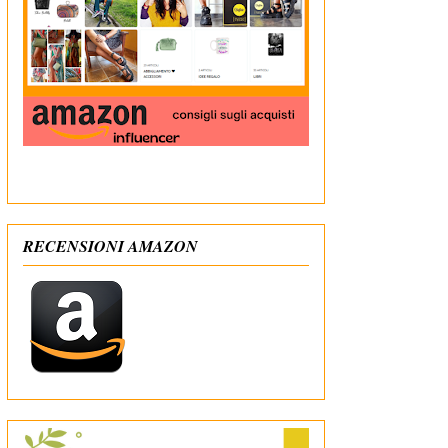
In qualità di Affiliato Amazon ricevo un guadagno
dagli acquisti idonei
RECENSIONI AMAZON