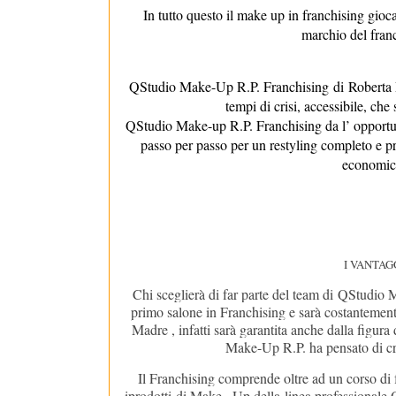
In tutto questo il make up in franchising gioca
marchio del fran
QStudio Make-Up R.P. Franchising
di Roberta P
tempi di crisi, accessibile, ch
QStudio Make-up R.P. Franchising da l’ opportu
passo per passo per un restyling completo e pro
economic
I VANTAG
Chi sceglierà di far parte del team di
QStudio 
primo salone in Franchising e sarà costantemente
Madre , infatti sarà garantita anche dalla figura
Make-Up R.P. ha pensato di crea
Il Franchising comprende oltre ad un corso di 
i
prodotti
di Make –Up della
linea professional