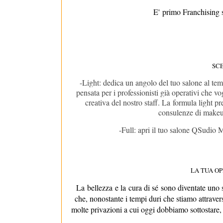
E'
primo Franchising s
SC
-
Light
: dedica un angolo del tuo salone al t
pensata per i professionisti già operativi che v
creativa del nostro staff. La
formula light p
consulenze di makeup
-Full
: apri il tuo salone QSudio 
LA TUA OP
La
bellezza
e la
cura di sé
sono diventate uno st
che, nonostante i tempi duri che stiamo attraver
molte privazioni a cui oggi dobbiamo sottostare, 