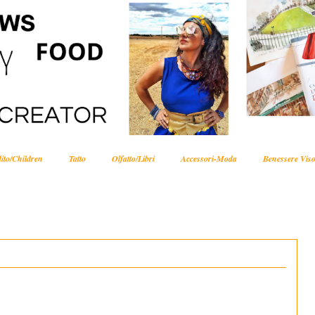
ito/Children
Tatto
Olfatto/Libri
Accessori-Moda
Benessere Viso