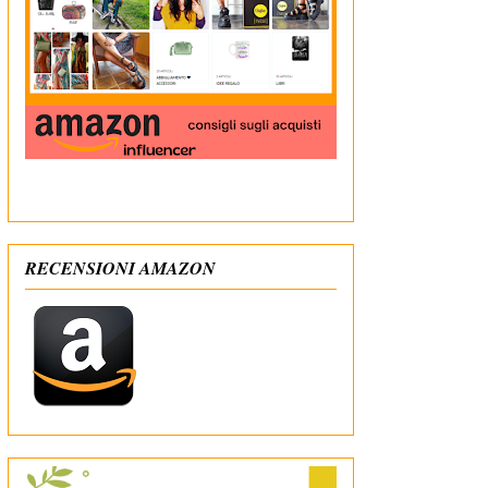
In qualità di Affiliato Amazon ricevo un guadagno
dagli acquisti idonei
RECENSIONI AMAZON