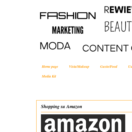
Home page
Vista/Makeup
Gusto/Food
Ud
Media Kit
Shopping su Amazon