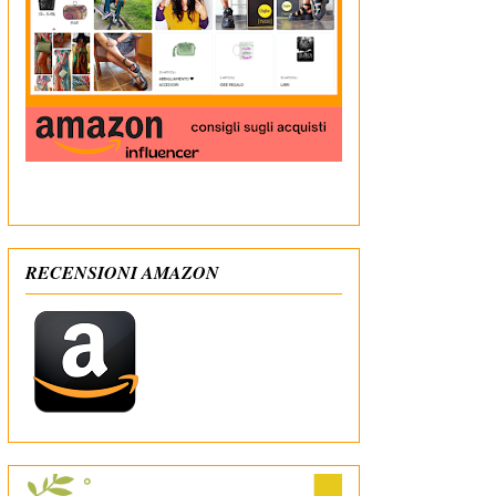
In qualità di Affiliato Amazon ricevo un guadagno
dagli acquisti idonei
RECENSIONI AMAZON