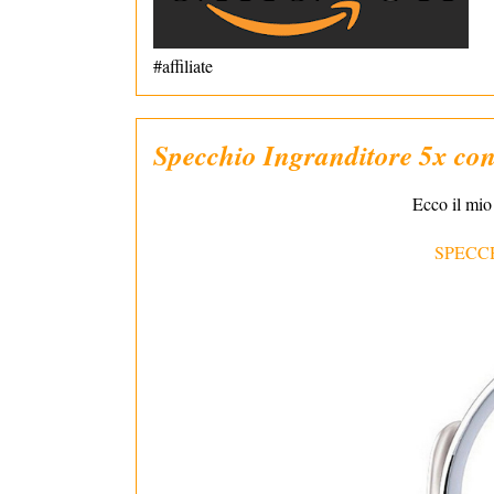
#affiliate
Specchio Ingranditore 5x co
Ecco il mi
SPECC