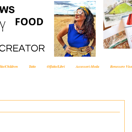
ito/Children
Tatto
Olfatto/Libri
Accessori-Moda
Benessere Viso