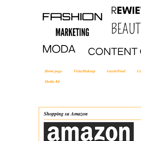
Home page
Vista/Makeup
Gusto/Food
Ud
Media Kit
Shopping su Amazon