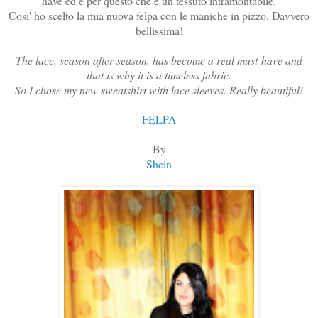
have ed è per questo che è un tessuto intramontabile.
Cosi' ho scelto la mia nuova felpa con le maniche in pizzo. Davvero
bellissima!
The lace, season after season, has become a real must-have and
that is why it is a timeless fabric.
So I chose my new sweatshirt with lace sleeves. Really beautiful!
FELPA
By
Shein