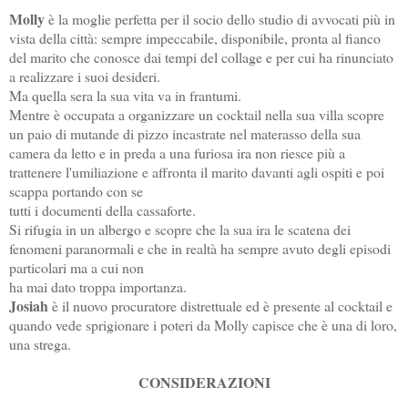
Molly
 è la moglie perfetta per il socio dello studio di avvocati più in 
vista della città: sempre impeccabile, disponibile, pronta al fianco 
del marito che conosce dai tempi del collage e per cui ha rinunciato 
a realizzare i suoi desideri.  
Ma quella sera la sua vita va in frantumi. 
Mentre è occupata a organizzare un cocktail nella sua villa scopre 
un paio di mutande di pizzo incastrate nel materasso della sua 
camera da letto e in preda a una furiosa ira non riesce più a 
trattenere l'umiliazione e affronta il marito davanti agli ospiti e poi 
scappa portando con se 
tutti 
i documenti della cassaforte.
Si rifugia in 
un albergo
 e scopre che la sua ira le scatena dei 
fenomeni paranormali e che in realtà ha sempre avuto degli episodi 
particolari ma a cui non 
ha 
mai dato troppa importanza.
Josiah
è il nuovo procuratore distrettuale ed è presente al 
cocktail
 e 
quando vede sprigionare i poteri da 
Molly 
capisce che è una di loro, 
una strega.
CONSIDERAZIONI