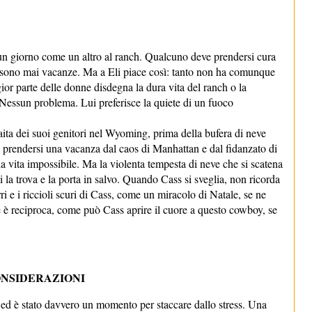
o un giorno come un altro al ranch. Qualcuno deve prendersi cura
ci sono mai vacanze. Ma a Eli piace così: tanto non ha comunque
r parte delle donne disdegna la dura vita del ranch o la
Nessun problema. Lui preferisce la quiete di un fuoco
ita dei suoi genitori nel Wyoming, prima della bufera di neve
e prendersi una vacanza dal caos di Manhattan e dal fidanzato di
a vita impossibile. Ma la violenta tempesta di neve che si scatena
i la trova e la porta in salvo. Quando Cass si sveglia, non ricorda
i e i riccioli scuri di Cass, come un miracolo di Natale, se ne
 è reciproca, come può Cass aprire il cuore a questo cowboy, se
NSIDERAZIONI
e ed è stato davvero un momento per staccare dallo stress. Una