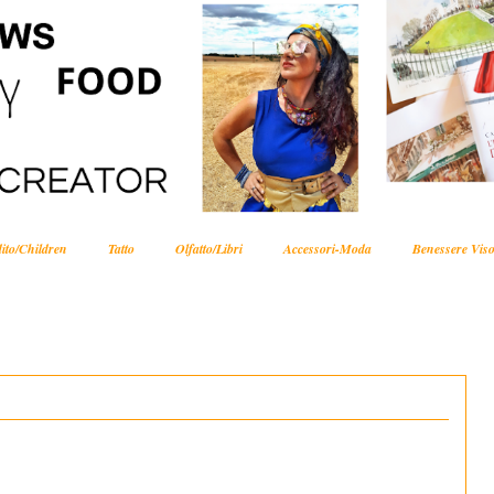
ito/Children
Tatto
Olfatto/Libri
Accessori-Moda
Benessere Viso