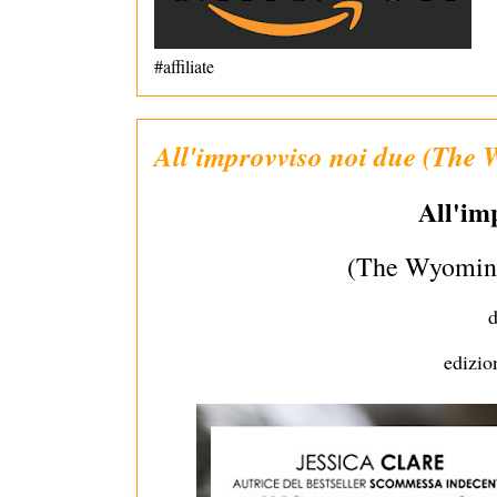
#affiliate
All'improvviso noi due (The 
All'im
(The Wyoming
edizi