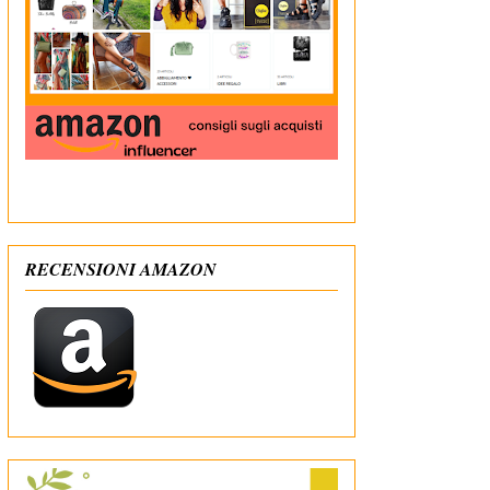
In qualità di Affiliato Amazon ricevo un guadagno
dagli acquisti idonei
RECENSIONI AMAZON