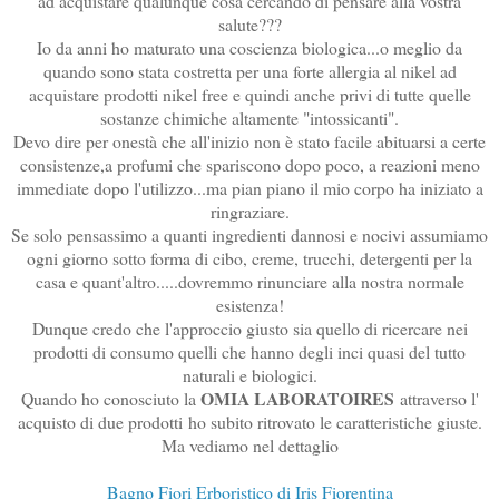
ad acquistare qualunque cosa cercando di pensare alla vostra
salute???
Io da anni ho maturato una coscienza biologica...o meglio da
quando sono stata costretta per una forte allergia al nikel ad
acquistare prodotti nikel free e quindi anche privi di tutte quelle
sostanze chimiche altamente "intossicanti".
Devo dire per onestà che all'inizio non è stato facile abituarsi a certe
consistenze,a profumi che spariscono dopo poco, a reazioni meno
immediate dopo l'utilizzo...ma pian piano il mio corpo ha iniziato a
ringraziare.
Se solo pensassimo a quanti ingredienti dannosi e nocivi assumiamo
ogni giorno sotto forma di cibo, creme, trucchi, detergenti per la
casa e quant'altro.....dovremmo rinunciare alla nostra normale
esistenza!
Dunque credo che l'approccio giusto sia quello di ricercare nei
prodotti di consumo quelli che hanno degli inci quasi del tutto
naturali e biologici.
OMIA LABORATOIRES
Quando ho conosciuto la
attraverso l'
acquisto di due prodotti
ho subito ritrovato le caratteristiche giuste.
Ma vediamo nel dettaglio
Bagno Fiori Erboristico di Iris Fiorentina