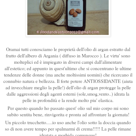
Oramai tutti conosciamo le proprietà dell'olio di argan estratto dal
frutto dell'albero di Argania ( diffuso in Marocco ). Le virtu' sono
molteplici ed è impiegato in diversi campi dall'alimentare
all'estetico; ed appunto in quest'ultimo che si concentrano le ultime
tendenze delle donne (ma anche moltissimi uomini) che ricercano il
connubio natura e bellezza. Il forte potere ANTIOSSIDANTE (aiuta
ad invecchiare meglio la pelle!) dell'olio di argan protegge la pelle
dalle aggressioni degli agenti esterni (sole,smog,vento..) idrata la
pelle in profondità e la rende molto piu' elastica.
Per questo quando ho passato quest' olio sul mio corpo mi sono
subito sentita bene, rinvigorita e pronta ad affrontare la giornata!
Un piccolo trucchetto.....io uso anche l'olio sotto la doccia quando
so di non avere tempo per spalmarmi di crema!!!!! La pelle rimane
idratata e morbida comunque!