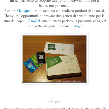
mi ha permesso di scoprire due prodotti davvero utili per il
benessere personale.
Parlo di
Gelcapelli
srl un azienda che realizza prodotti di cosmesi.
Ho avuto l'opportunità di provare due generi di articoli :uno per la
cura dei capelli
Caap3®
(ma di cui vi parlero' la prossima volta) ed
uno rivolto all'igene delle mani
Aygen
dal sito:
Aygen gel igienizzante mani è un prodotto italiano di alta qualità. E’