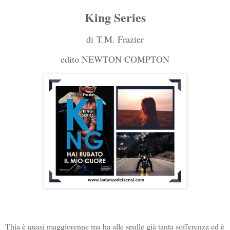
King Series
di
T.M. Frazier
edito NEWTON COMPTON
Thia è quasi maggiorenne ma ha alle spalle già tanta sofferenza ed è