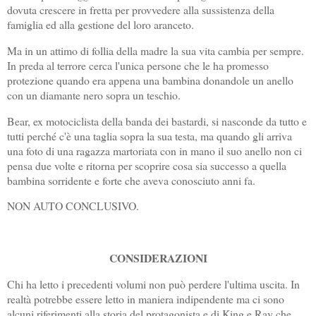
dovuta crescere in fretta per provvedere alla sussistenza della
famiglia ed alla gestione del loro aranceto.
Ma in un attimo di follia della madre la sua vita cambia per sempre.
In preda al terrore cerca l'unica persone che le ha promesso
protezione quando era appena una bambina donandole un anello
con un diamante nero sopra un teschio.
Bear, ex motociclista della banda dei bastardi, si nasconde da tutto e
tutti perché c'è una taglia sopra la sua testa, ma quando gli arriva
una foto di una ragazza martoriata con in mano il suo anello non ci
pensa due volte e ritorna per scoprire cosa sia successo a quella
bambina sorridente e forte che aveva conosciuto anni fa.
NON AUTO CONCLUSIVO.
CONSIDERAZIONI
Chi ha letto i precedenti volumi non può perdere l'ultima uscita. In
realtà potrebbe essere letto in maniera indipendente ma ci sono
alcuni riferimenti alla storia del protagonista e di King e Ray che