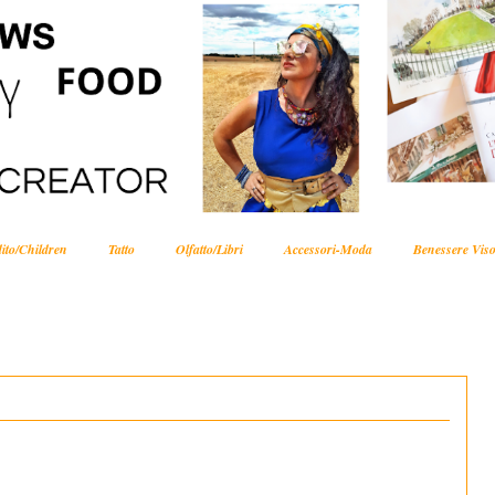
ito/Children
Tatto
Olfatto/Libri
Accessori-Moda
Benessere Viso