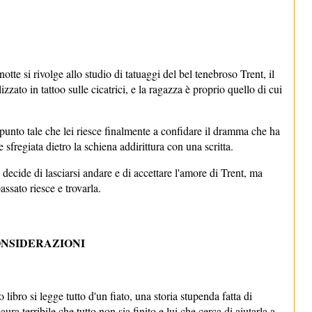
tte si rivolge allo studio di tatuaggi del bel tenebroso Trent, il
zzato in tattoo sulle cicatrici, e la ragazza è proprio quello di cui
l punto tale che lei riesce finalmente a confidare il dramma che ha
e sfregiata dietro la schiena addirittura con una scritta.
ecide di lasciarsi andare e di accettare l'amore di Trent, ma
ssato riesce e trovarla.
NSIDERAZIONI
libro si legge tutto d'un fiato, una storia stupenda fatta di
ra terribile che tutto non sia finito e lui che cerca di aiutarla a