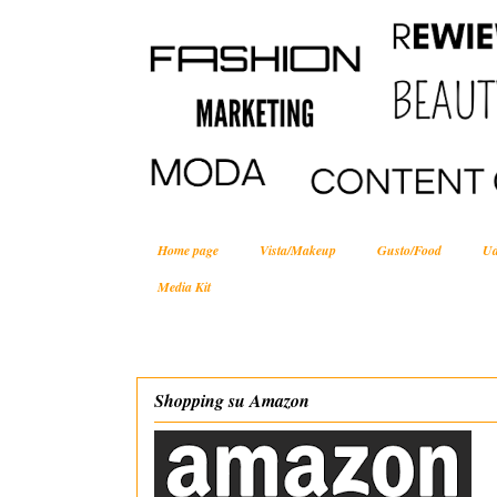
Home page
Vista/Makeup
Gusto/Food
Ud
Media Kit
Shopping su Amazon