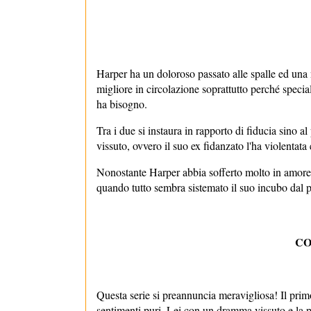
Harper ha un doloroso passato alle spalle ed una no
migliore in circolazione soprattutto perché speciali
ha bisogno.
Tra i due si instaura in rapporto di fiducia sino a
vissuto, ovvero il suo ex fidanzato l'ha violentata 
Nonostante Harper abbia sofferto molto in amore d
quando tutto sembra sistemato il suo incubo dal pa
CO
Questa serie si preannuncia meravigliosa! Il primo 
sentimenti puri. Lei con un dramma vissuto e la pau