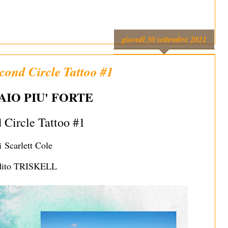
giovedì 30 settembre 2021
nd Circle Tattoo #1
AIO PIU' FORTE
 Circle Tattoo #1
i
Scarlett Cole
dito TRISKELL