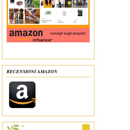
In qualità di Affiliato Amazon ricevo un guadagno
dagli acquisti idonei
RECENSIONI AMAZON