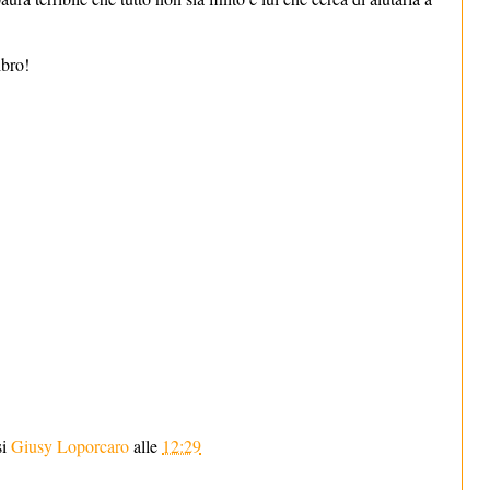
ibro!
si
Giusy Loporcaro
alle
12:29