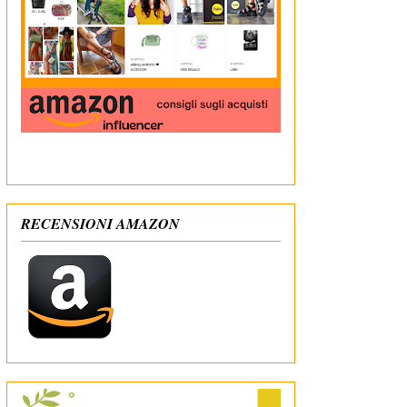
In qualità di Affiliato Amazon ricevo un guadagno
dagli acquisti idonei
RECENSIONI AMAZON