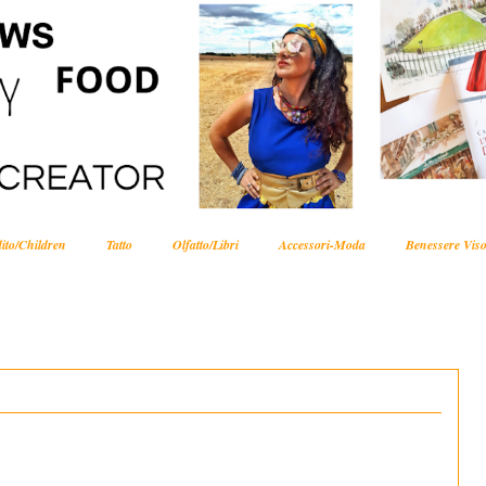
ito/Children
Tatto
Olfatto/Libri
Accessori-Moda
Benessere Viso