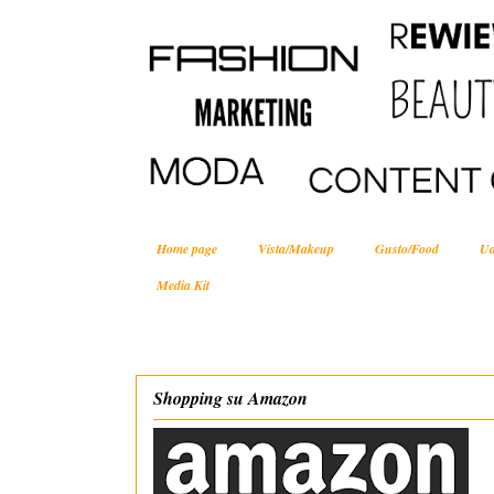
Home page
Vista/Makeup
Gusto/Food
Ud
Media Kit
Shopping su Amazon