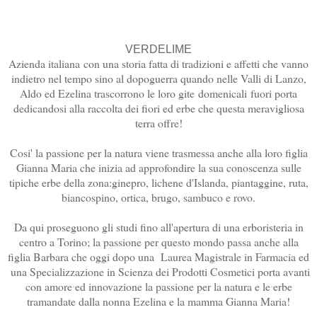
VERDELIME
Azienda italiana con una storia fatta di tradizioni e affetti che vanno
indietro nel tempo sino al dopoguerra quando nelle Valli di Lanzo,
Aldo ed Ezelina trascorrono le loro gite
domenicali
fuori porta
dedicandosi alla raccolta dei fiori ed erbe che questa meravigliosa
terra offre!
Cosi' la passione per la natura viene trasmessa anche alla loro figlia
Gianna Maria che inizia ad approfondire la sua conoscenza sulle
tipiche erbe della zona:
ginepro, lichene d'Islanda, piantaggine, ruta,
biancospino, ortica, brugo, sambuco e rovo.
Da qui proseguono gli studi fino all'apertura di una erboristeria in
centro a Torino; la passione per questo mondo passa anche alla
figlia Barbara che oggi dopo una
Laurea Magistrale in Farmacia ed
una Specializzazione in Scienza dei Prodotti Cosmetici porta avanti
con amore ed innovazione la passione per la natura e le erbe
tramandate dalla nonna Ezelina e la mamma Gianna Maria!