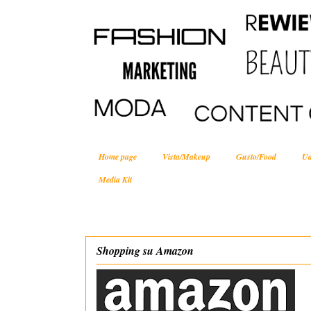
Home page
Vista/Makeup
Gusto/Food
Ud
Media Kit
Shopping su Amazon