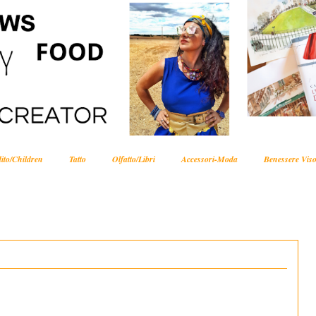
ito/Children
Tatto
Olfatto/Libri
Accessori-Moda
Benessere Viso