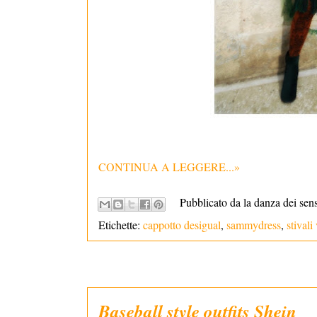
CONTINUA A LEGGERE...»
Pubblicato da la danza dei sen
Etichette:
cappotto desigual
,
sammydress
,
stivali
Baseball style outfits Shein