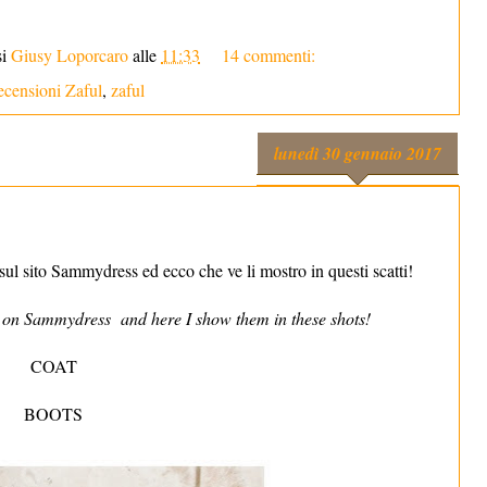
si
Giusy Loporcaro
alle
11:33
14 commenti:
ecensioni Zaful
,
zaful
lunedì 30 gennaio 2017
sul sito Sammydress ed ecco che ve li mostro in questi scatti!
s on Sammydress and here I show them in these shots!
COAT
BOOTS