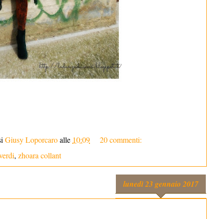
si
Giusy Loporcaro
alle
10:09
20 commenti:
 verdi
,
zhoara collant
lunedì 23 gennaio 2017