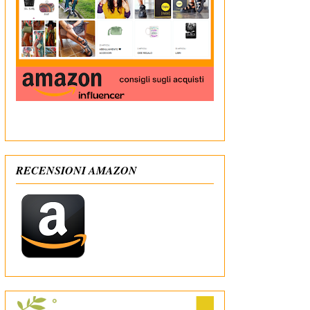
In qualità di Affiliato Amazon ricevo un guadagno
dagli acquisti idonei
RECENSIONI AMAZON