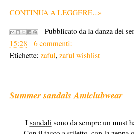
CONTINUA A LEGGERE...»
Pubblicato da la danza dei se
15:28
6 commenti:
Etichette:
zaful
,
zaful wishlist
Summer sandals Amiclubwear
sandali
I
sono da sempre un must hav
Con il tacco a stiletto, con la zeppa